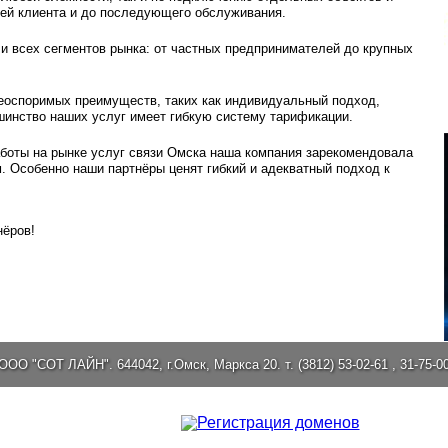
тей клиента и до последующего обслуживания.
и всех сегментов рынка: от частных предпринимателей до крупных
неоспоримых преимуществ, таких как индивидуальный подход,
шинство наших услуг имеет гибкую систему тарификации.
боты на рынке услуг связи Омска наша компания зарекомендовала
 Особенно наши партнёры ценят гибкий и адекватный подход к
нёров!
ООО "СОТ ЛАЙН". 644042, г.Омск, Маркса 20. т. (3812) 53-02-61 , 31-75-0