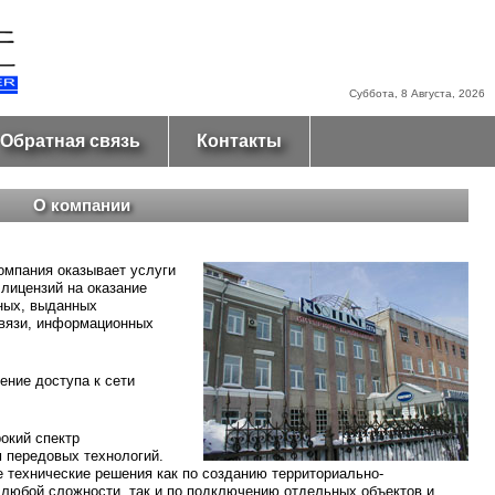
Суббота, 8 Августа, 2026
Обратная связь
Контакты
О компании
омпания оказывает услуги
 лицензий на оказание
нных, выданных
связи, информационных
ение доступа к сети
окий спектр
 передовых технологий.
 технические решения как по созданию территориально-
 любой сложности, так и по подключению отдельных объектов и